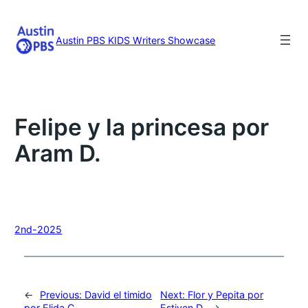
Skip
to
content
Austin PBS KIDS Writers Showcase
Felipe y la princesa por
Aram D.
2nd-2025
←
Previous:
David el timido
Next:
Flor y Pepita por
por Elida C.
Estiven D.
→